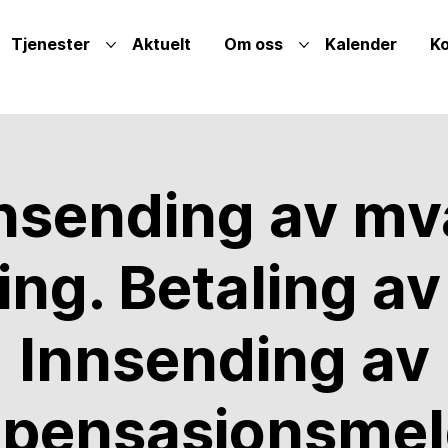
Tjenester
Aktuelt
Om oss
Kalender
Ko
nsending av mv
ing. Betaling av
Innsending av
pensasjonsmel