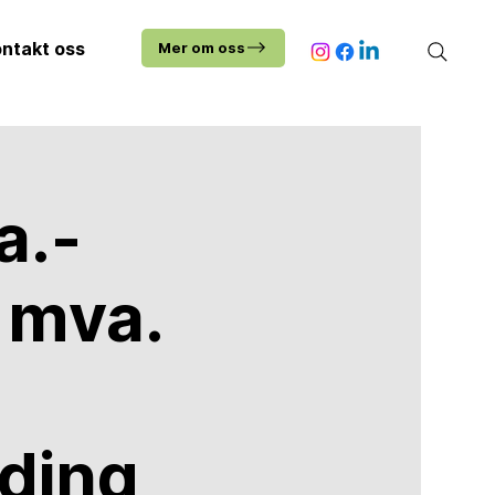
ntakt oss
Mer om oss
a.-
 mva.
ding