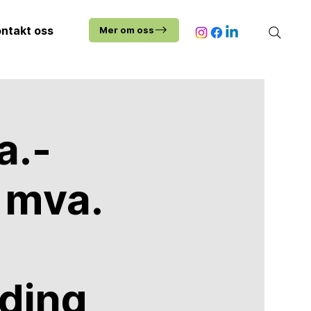
ntakt oss
Mer om oss
a.-
 mva.
ding