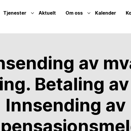
Tjenester
Aktuelt
Om oss
Kalender
Ko
nsending av mv
ing. Betaling av
Innsending av
pensasjonsmel