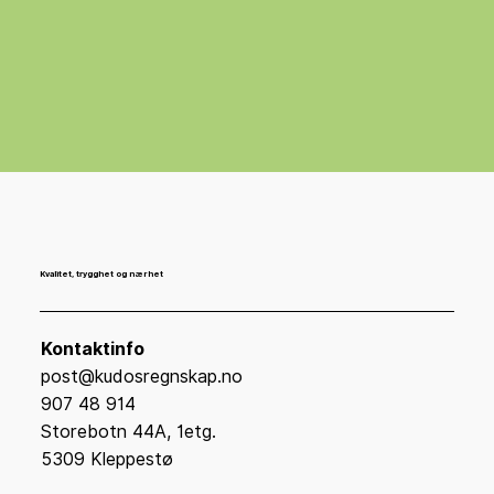
Kvalitet, trygghet og nærhet
Kontaktinfo
post@kudosregnskap.no
907 48 914
Storebotn 44A, 1etg.
5309 Kleppestø