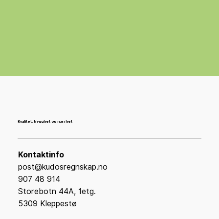
Kvalitet, trygghet og nærhet
Kontaktinfo
post@kudosregnskap.no
907 48 914
Storebotn 44A, 1etg.
5309 Kleppestø